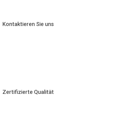
Kontaktieren Sie uns
KARLSMANN GmbH
Reinhold-Frank-Straße 1
D-76133 Karlsruhe
Telefon: 0721 - 90 98 14 89
Email: info@karlsmann.de
Montag - Freitag : 8:00 - 18:00 Uhr
Zertifizierte Qualität
Um unseren hohen Qualitätsansprüchen gerecht zu werden
und unseren Kunden immer die bestmögliche Qualität zu bieten
lassen wir uns von anerkannten Institutionen prüfen und
zertifizieren.