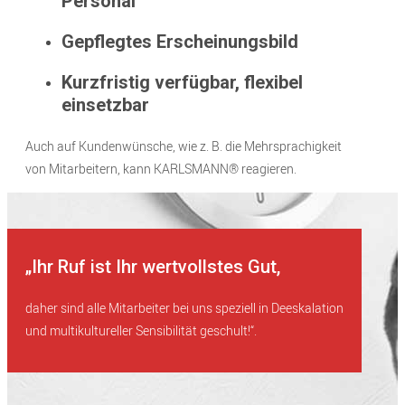
Personal
Gepflegtes Erscheinungsbild
Kurzfristig verfügbar, flexibel
einsetzbar
Auch auf Kundenwünsche, wie z. B. die Mehrsprachigkeit
von Mitarbeitern, kann KARLSMANN® reagieren.
„Ihr Ruf ist Ihr wertvollstes Gut,
daher sind alle Mitarbeiter bei uns speziell in Deeskalation
und multikultureller Sensibilität geschult!“.