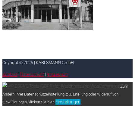
Coyright © 2025 | KARLSMANN GmbH.
Kontakt
|
Datenschutz
|
Impressum
Zum
Ändern Ihrer Datenschutzeinstellung, z.B. Erteilung oder Widerruf von
Einstellungen
Einwilligungen, klicken Sie hier: