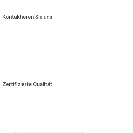
Kontaktieren Sie uns
KARLSMANN GmbH
Reinhold-Frank-Straße 1
D-76133 Karlsruhe
Telefon: 0721 - 90 98 14 89
Email: info@karlsmann.de
Montag - Freitag : 8:00 - 18:00 Uhr
Zertifizierte Qualität
Um unseren hohen Qualitätsansprüchen gerecht zu werden
und unseren Kunden immer die bestmögliche Qualität zu bieten
lassen wir uns von anerkannten Institutionen prüfen und
zertifizieren.