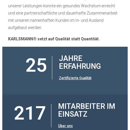
unserer Leistungen konnte ein gesundes Wachstum erreicht
und eine partnerschaftliche und dauerhafte Zusammenarbeit
mit unseren namenhaften Kunden im In- und Ausland
aufgebaut werden.
KARLSMANN® setzt auf Qualität statt Quantität.
25
JAHRE
ERFAHRUNG
Zertifizierte Qualität
217
MITARBEITER IM
EINSATZ
Über uns