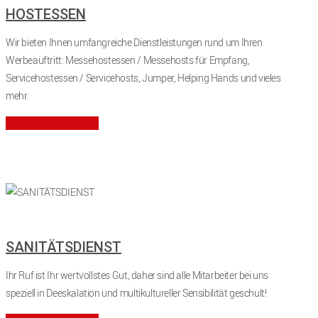
HOSTESSEN
Wir bieten Ihnen umfangreiche Dienstleistungen rund um Ihren
Werbeauftritt: Messehostessen / Messehosts für Empfang,
Servicehostessen / Servicehosts, Jumper, Helping Hands und vieles
mehr.
Mehr Informationen
SANITÄTSDIENST
Ihr Ruf ist Ihr wertvollstes Gut, daher sind alle Mitarbeiter bei uns
speziell in Deeskalation und multikultureller Sensibilität geschult!