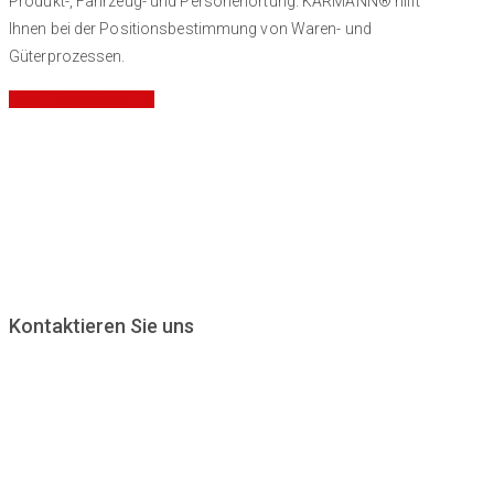
Produkt-, Fahrzeug- und Personenortung. KARMANN® hilft
Ihnen bei der Positionsbestimmung von Waren- und
Güterprozessen.
Mehr Informationen
Kontaktieren Sie uns
KARLSMANN GmbH
Reinhold-Frank-Straße 1
D-76133 Karlsruhe
Telefon: 0721 - 90 98 14 89
Email: info@karlsmann.de