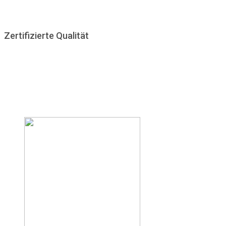
Montag - Freitag : 8:00 - 18:00 Uhr
Zertifizierte Qualität
Um unseren hohen Qualitätsansprüchen gerecht zu werden
und unseren Kunden immer die bestmögliche Qualität zu bieten
lassen wir uns von anerkannten Institutionen prüfen und
zertifizieren.